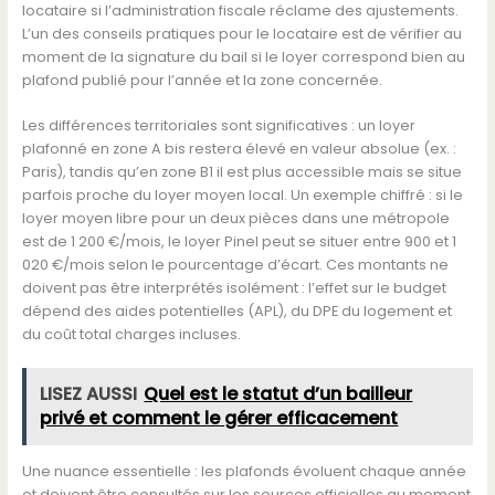
locataire si l’administration fiscale réclame des ajustements.
L’un des conseils pratiques pour le locataire est de vérifier au
moment de la signature du bail si le loyer correspond bien au
plafond publié pour l’année et la zone concernée.
Les différences territoriales sont significatives : un loyer
plafonné en zone A bis restera élevé en valeur absolue (ex. :
Paris), tandis qu’en zone B1 il est plus accessible mais se situe
parfois proche du loyer moyen local. Un exemple chiffré : si le
loyer moyen libre pour un deux pièces dans une métropole
est de 1 200 €/mois, le loyer Pinel peut se situer entre 900 et 1
020 €/mois selon le pourcentage d’écart. Ces montants ne
doivent pas être interprétés isolément : l’effet sur le budget
dépend des aides potentielles (APL), du DPE du logement et
du coût total charges incluses.
LISEZ AUSSI
Quel est le statut d’un bailleur
privé et comment le gérer efficacement
Une nuance essentielle : les plafonds évoluent chaque année
et doivent être consultés sur les sources officielles au moment