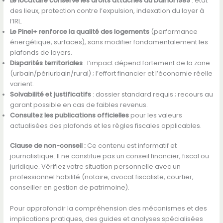
Le locataire conserve les droits attachés au bail loi 1989
: état
des lieux, protection contre l’expulsion, indexation du loyer à
l’IRL.
Le Pinel+ renforce la qualité des logements
(performance
énergétique, surfaces), sans modifier fondamentalement les
plafonds de loyers.
Disparités territoriales
: l’impact dépend fortement de la zone
(urbain/périurbain/rural) ; l’effort financier et l’économie réelle
varient.
Solvabilité et justificatifs
: dossier standard requis ; recours au
garant possible en cas de faibles revenus.
Consultez les publications officielles
pour les valeurs
actualisées des plafonds et les règles fiscales applicables.
Clause de non-conseil :
Ce contenu est informatif et
journalistique. Il ne constitue pas un conseil financier, fiscal ou
juridique. Vérifiez votre situation personnelle avec un
professionnel habilité (notaire, avocat fiscaliste, courtier,
conseiller en gestion de patrimoine).
Pour approfondir la compréhension des mécanismes et des
implications pratiques, des guides et analyses spécialisées