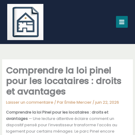
Aller
au
contenu
Comprendre la loi pinel
pour les locataires : droits
et avantages
Laisser un commentaire
/ Par
Émilie Mercier
/
juin 22, 2026
Comprendre la loi Pinel pour les locataires : droits et
avantages
— Une lecture attentive éclaire comment un
dispositif pensé pour l’investisseur transforme l’accès au
logement pour certains ménages. Le parc Pinel encore