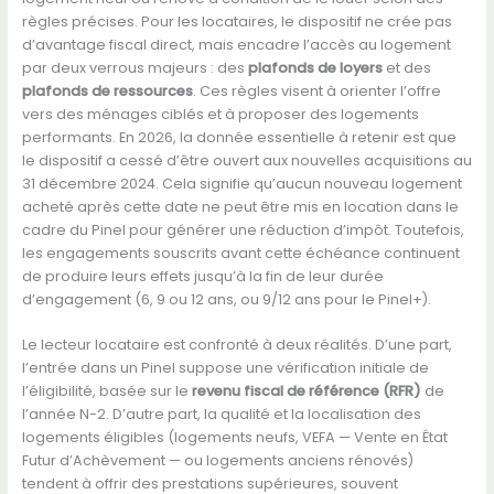
règles précises. Pour les locataires, le dispositif ne crée pas
d’avantage fiscal direct, mais encadre l’accès au logement
par deux verrous majeurs : des
plafonds de loyers
et des
plafonds de ressources
. Ces règles visent à orienter l’offre
vers des ménages ciblés et à proposer des logements
performants. En 2026, la donnée essentielle à retenir est que
le dispositif a cessé d’être ouvert aux nouvelles acquisitions au
31 décembre 2024. Cela signifie qu’aucun nouveau logement
acheté après cette date ne peut être mis en location dans le
cadre du Pinel pour générer une réduction d’impôt. Toutefois,
les engagements souscrits avant cette échéance continuent
de produire leurs effets jusqu’à la fin de leur durée
d’engagement (6, 9 ou 12 ans, ou 9/12 ans pour le Pinel+).
Le lecteur locataire est confronté à deux réalités. D’une part,
l’entrée dans un Pinel suppose une vérification initiale de
l’éligibilité, basée sur le
revenu fiscal de référence (RFR)
de
l’année N-2. D’autre part, la qualité et la localisation des
logements éligibles (logements neufs, VEFA — Vente en État
Futur d’Achèvement — ou logements anciens rénovés)
tendent à offrir des prestations supérieures, souvent