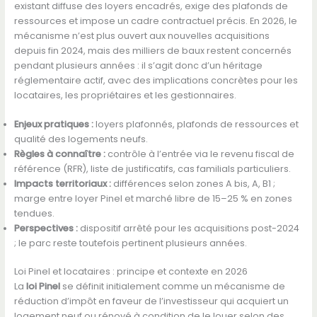
existant diffuse des loyers encadrés, exige des plafonds de
ressources et impose un cadre contractuel précis. En 2026, le
mécanisme n’est plus ouvert aux nouvelles acquisitions
depuis fin 2024, mais des milliers de baux restent concernés
pendant plusieurs années : il s’agit donc d’un héritage
réglementaire actif, avec des implications concrètes pour les
locataires, les propriétaires et les gestionnaires.
Enjeux pratiques :
loyers plafonnés, plafonds de ressources et
qualité des logements neufs.
Règles à connaître :
contrôle à l’entrée via le revenu fiscal de
référence (RFR), liste de justificatifs, cas familials particuliers.
Impacts territoriaux :
différences selon zones A bis, A, B1 ;
marge entre loyer Pinel et marché libre de 15–25 % en zones
tendues.
Perspectives :
dispositif arrêté pour les acquisitions post-2024
; le parc reste toutefois pertinent plusieurs années.
Loi Pinel et locataires : principe et contexte en 2026
La
loi Pinel
se définit initialement comme un mécanisme de
réduction d’impôt en faveur de l’investisseur qui acquiert un
logement neuf ou rénové à condition de le louer selon des