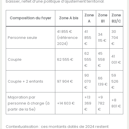
baisser, reflet d’une politique d’ajustement territorial.
Zone
Zone
Zone
Composition du foyer
Zone A bis
A
B1
B2/C
41 855 €
41
30
34
Personne seule
(référence
855
704
115 €
2024)
€
€
62
45
41
Couple
62 555 €
555
558
001 €
€
€
90
59
66
Couple + 2 enfants
97 904 €
070
526
139 €
€
€
Majoration par
+13
+9
+8
personne à charge (à
+14 603 €
369
782
801 €
partir de la 5e)
€
€
Contextualisation : ces montants datés de 2024 restent