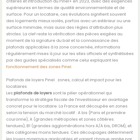
critères et introduction du Pinel+ en 2023, avec des exigences
supérieures en termes de qualité environnementale et de
surface. Pour un locataire, ces évolutions signifient souvent
des logements mieux isolés, parfois avec un extérieur ou une
surface minimale, mais aussi des règles d’attribution plus
strictes. La clef reste la vérification des pièces exigées au
moment de la signature du bail et la connaissance des
plafonds applicables à la zone concernée, informations
régulièrement mises à jour sur les sites officiels et synthétisées
par des guides spécialisés comme celui expliquant les
fonctionnement des zones Pinel
.
Plafonds de loyers Pinel : zones, calcul et impact pour les
locataires
Les
plafonds de loyers
sont le pilier opérationnel qui
transforme la stratégie fiscale de l’investisseur en avantage
concret pour le locataire. La France est découpée en zones
selon la tension du marché locatif : A bis (Paris et première
couronne), A (grandes métropoles et zones côtières
tendues), B1 (grandes agglomérations hors A/A bis, DROM), et
des catégories moins tendues. Ces découpages déterminent
les loyers maximaux applicables et varient chaque année par